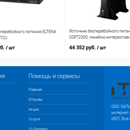
Источник бесперебойного пита
сперебойного питания ELTENA
SSRT2000, линейно-интерактив
RT2U
2000Ва/1300Вт
уб.
44 352 руб.
/ шт
/ шт
ия
Помощь и сервисы
Главная
Отзывы
ООО "АйТи
Акции
интернет-
ИБП. Все
Услуги
1С Битрикс