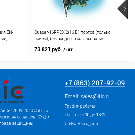
ния EN-
Quasar-16RPCX.2(16 E1 портов (только
М
ный,
прием), без входного согласования
T
(высокоомный вход))
73 821 руб.
7
/ шт
+7 (863) 207-92-09
Email:
sales@itic.ru
График работы
АйСи" 2009-2020 © itic.ru -
Пн-Пт: с 9:00 до 18:00
магазин серверов, СХД и
 права защищены.
Сб-Вс: Выходной