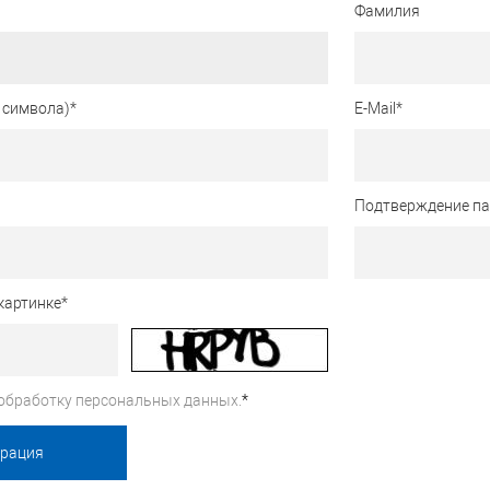
Фамилия
 символа)
*
E-Mail
*
Подтверждение п
картинке
*
обработку персональных данных.
*