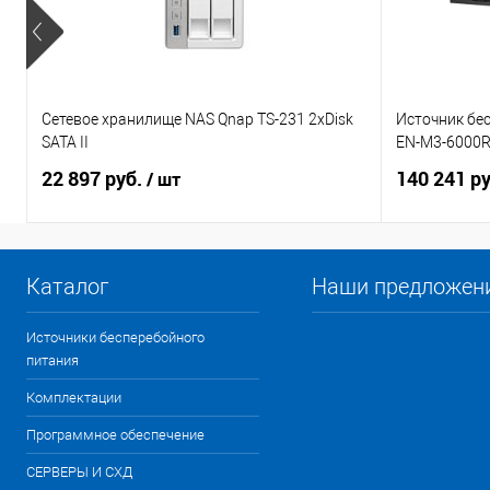
Сетевое хранилище NAS Qnap TS-231 2xDisk
Источник бе
SATA II
EN-M3-6000
22 897 руб.
140 241 р
/ шт
Каталог
Наши предложен
Источники бесперебойного
питания
Комплектации
Программное обеспечение
СЕРВЕРЫ И СХД