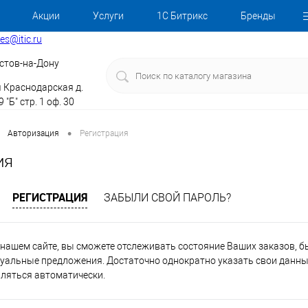
Акции
Услуги
1С Битрикс
Бренды
les@itic.ru
стов-на-Дону
я Краснодарская д.
 "Б" стр. 1 оф. 30
•
Авторизация
Регистрация
ия
РЕГИСТРАЦИЯ
ЗАБЫЛИ СВОЙ ПАРОЛЬ?
нашем сайте, вы сможете отслеживать состояние Ваших заказов, быт
уальные предложения. Достаточно однократно указать свои данные
вляться автоматически.