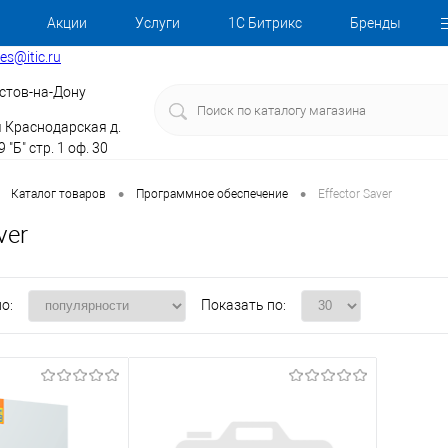
Акции
Услуги
1С Битрикс
Бренды
les@itic.ru
стов-на-Дону
я Краснодарская д.
 "Б" стр. 1 оф. 30
•
•
Каталог товаров
Программное обеспечение
Effector Saver
ver
о:
Показать по: