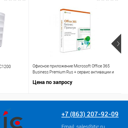
Офисное приложение Microsoft Office 365
AC1200
К
Business Premium Rus + сервис активации и
настройки в подарок (KLQ-00422-SDD)
Цена по запросу
Ц
+7 (863) 207-92-09
Email:
sales@itic.ru