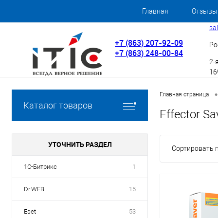
Главная
Отзывы
sa
+7 (863) 207-92-09
Ро
+7 (863) 248-00-84
2-
169
•
Главная страница
Каталог товаров
Effector Sa
УТОЧНИТЬ РАЗДЕЛ
Сортировать п
1С-Битрикс
1
Dr.WEB
15
Eset
53