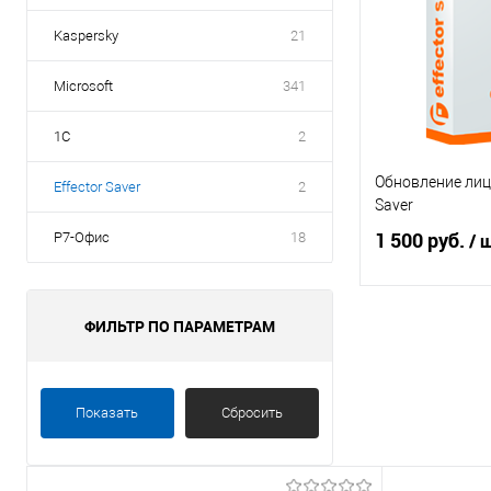
Kaspersky
21
Microsoft
341
1C
2
Обновление лице
Effector Saver
2
Saver
1 500 руб.
Р7-Офис
18
/ 
ФИЛЬТР ПО ПАРАМЕТРАМ
В 
Купить в 1 кл
Показать
Сбросить
В избранное