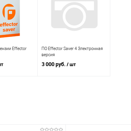
нзии Effector
ПО Effector Saver 4 Электронная
версия
3 000 руб.
шт
/ шт
корзину
В корзину
ик
Сравнение
Купить в 1 клик
Сравнение
Под заказ
В избранное
Под заказ