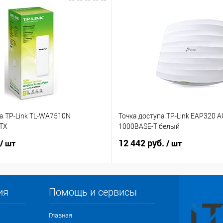
а TP-Link TL-WA7510N
Точка доступа TP-Link EAP320 
TX
1000BASE-T белый
12 442 руб.
/ шт
/ шт
ия
Помощь и сервисы
Главная