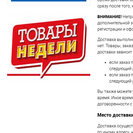
сразу после того,
ВНИМАНИЕ!
Непра
дополнительной з
регистрации и оф
Доставка выполняе
нет. Товары, зак
доставки зависит
если заказ 
следующий р
если заказ 
следующий р
Вы также можете 
время. Иное врем
договоренности с
Место доставк
Доставка осущест
по иному адресу,