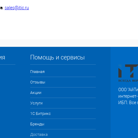
та
:
sales@itic.ru
ия
Помощь и сервисы
Главная
Отзывы
ООО "АйТи
Акции
интернет-
ИБП. Все
Услуги
1С Битрикс
Бренды
Доставка