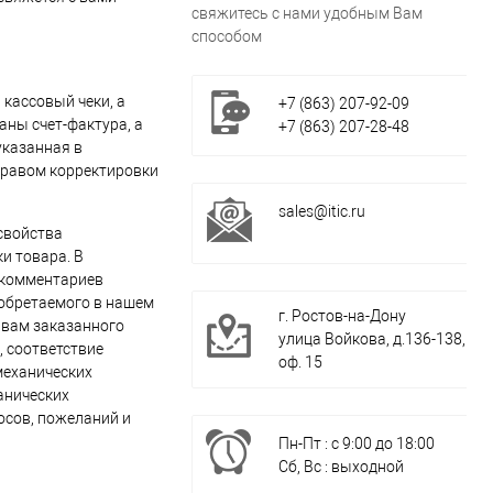
свяжитесь с нами удобным Вам
способом
 кассовый чеки, а
+7 (863) 207-92-09
аны счет-фактура, а
+7 (863) 207-28-48
указанная в
 правом корректировки
sales@itic.ru⁠
свойства
и товара. В
 комментариев
иобретаемого в нашем
г. Ростов-на-Дону
 вам заказанного
улица Войкова, д.136-138,
, соответствие
оф. 15
механических
анических
осов, пожеланий и
Пн-Пт : с 9:00 до 18:00
Сб, Вс : выходной