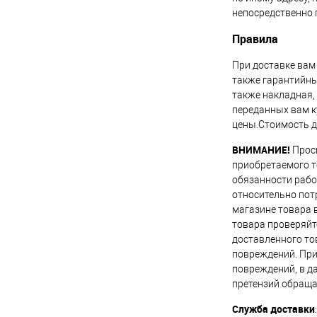
непосредственно 
Правила
При доставке вам
также гарантийны
также накладная,
переданных вам к
цены.Стоимость д
ВНИМАНИЕ!
Проси
приобретаемого т
обязанности рабо
относительно пот
магазине товара 
товара проверяйт
доставленного то
повреждений. При
повреждений, в д
претензий обраща
Служба доставки