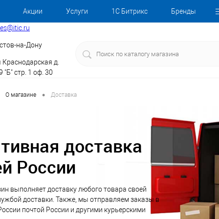
Акции
Услуги
1С Битрикс
Бренды
les@itic.ru
стов-на-Дону
я Краснодарская д.
 "Б" стр. 1 оф. 30
•
О магазине
Доставка
тивная доставка
ей России
зин выполняет доставку любого товара своей
ужбой доставки. Также, мы отправляем заказы в
оссии почтой России и другими курьерскими