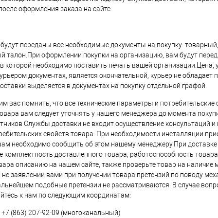
после оформления заказа на сайте.
 будут переданы все необходимые документы на покупку: товарный,
й талон.При оформлении покупки на организацию, вам будут перед
 в которой необходимо поставить печать вашей организации.Цена, 
урьером документах, является окончательной, курьер не обладает
оставки выделяется в документах на покупку отдельной графой.
м вас помнить, что все технические параметры и потребительские 
овара вам следует уточнять у нашего менеджера до момента покупк
тников Службы доставки не входит осуществление консультаций и
ребительских свойств товара. При необходимости инсталляции пр
вам необходимо сообщить об этом нашему менеджеру.При доставке
е комплектность доставленного товара, работоспособность товара
вара описанию на нашем сайте, также проверьте товар на наличие 
 не заявлении вами при получении товара претензий по поводу мех
альнейшем подобные претензии не рассматриваются. В случае вопр
йтесь к нам по следующим координатам:
: +7 (863) 207-92-09 (многоканальный)