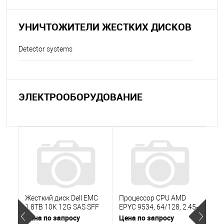
УНИЧТОЖИТЕЛИ ЖЕСТКИХ ДИСКОВ
Detector systems
ЭЛЕКТРООБОРУДОВАНИЕ
Жесткий диск Dell EMC
Процессор CPU AMD
Се
1.8TB 10K 12G SAS SFF
EPYC 9534, 64/128, 2.45-
Sup
2.5" HDD for Unity XT
3.55-3.7, 256MB, 280W, 1
Ser
Цена по запросу
Цена по запросу
Цен