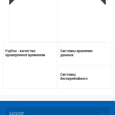
(005053155)
year
no
29
NV
opt
10
Fujitsu - качество
Системы хранения
проверенное временем
данных
Системы
бесперебойного
питания
КАТАЛОГ