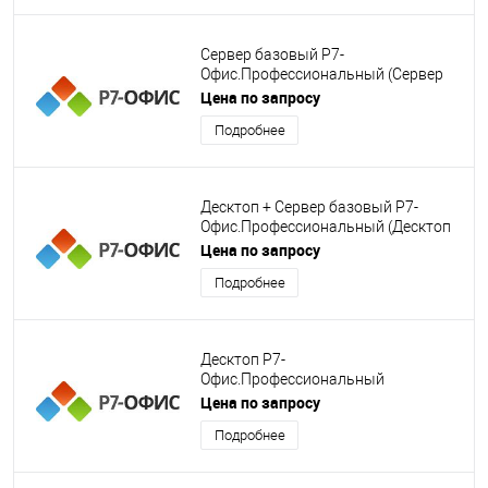
Сервер базовый Р7-
Офис.Профессиональный (Сервер
базовый), лицензия на 1 год с
Цена по запросу
правом бессрочного
Подробнее
использования
Десктоп + Сервер базовый Р7-
Офис.Профессиональный (Десктоп
+ Сервер базовый), лицензия на 1
Цена по запросу
год с правом бессрочного
Подробнее
использования
Десктоп Р7-
Офис.Профессиональный
(Десктопная версия), лицензия на 1
Цена по запросу
год с правом последующего
Подробнее
бессрочного использования, для
образовательных учрежден