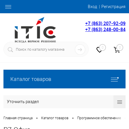
Вход
Регистрация
+7 (863) 207-92-09
+7 (863) 248-00-84
0
0
Каталог товаров
Уточнить раздел
•
•
•
Главная страница
Каталог товаров
Программное обеспечение