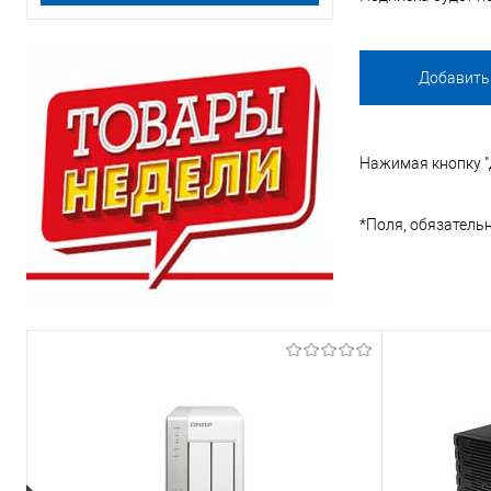
Нажимая кнопку "д
*
Поля, обязатель