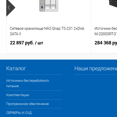
Сетевое хранилище NAS Qnap TS-231 2xDisk
Источник бес
SATA II
M-20000RT-3
22 897 руб.
284 368 р
/ шт
Каталог
Наши предложен
Источники бесперебойного
питания
Комплектации
Программное обеспечение
СЕРВЕРЫ И СХД