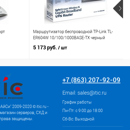
орт
Маршрутизатор беспроводной TP-Link TL-
Т
ER604W 10/100/1000BASE-TX черный
1
5 173 руб.
4
/ шт
+7 (863) 207-92-09
Email:
sales@itic.ru
График работы
АйСи" 2009-2020 © itic.ru -
Пн-Пт: с 9:00 до 18:00
магазин серверов, СХД и
 права защищены.
Сб-Вс: Выходной