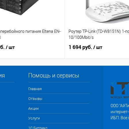
перебойного питания Eltena EN-
Роутер TP-Link (TD-W8151N) 1-п
1
10/100Mbit/s
уб.
1 694 руб.
/ шт
/ шт
ия
Помощь и сервисы
Главная
Отзывы
ООО "АйТи
Акции
интернет-
ИБП. Все
Услуги
1С Битрикс