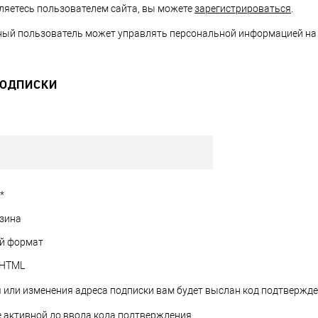
вляетесь пользователем сайта, вы можете
зарегистрироваться
.
ый пользователь может управлять персональной информацией на 
ПОДПИСКИ
*
зина
й формат
HTML
 или изменения адреса подписки вам будет выслан код подтвержде
е активной до ввода кода подтверждения.