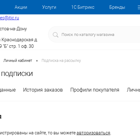
Акции
Услуги
1С Битрикс
Бренды
les@itic.ru
стов-на-Дону
я Краснодарская д.
 "Б" стр. 1 оф. 30
•
Личный кабинет
Подписка на рассылку
 подписки
данные
История заказов
Профили покупателя
Личн
Я
гистрированы на сайте, то вы можете
авторизоваться
.